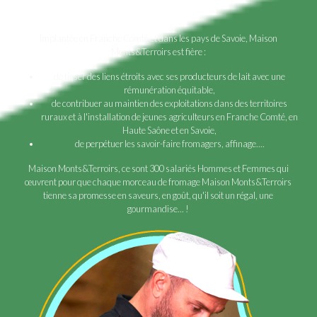
Implantée en Franche Comté et dans les pays de Savoie, Maison
Monts&Terroirs est fière :
de tisser des liens étroits avec ses producteurs de lait avec une
rémunération équitable,
de contribuer au maintien des exploitations dans des territoires
ruraux et à l'installation de jeunes agriculteurs en Franche Comté, en
Haute Saône et en Savoie,
de perpétuer les savoir-faire fromagers, affinage....
Maison Monts&Terroirs, ce sont 300 salariés Hommes et Femmes qui
œuvrent pour que chaque morceau de fromage Maison Monts&Terroirs
tienne sa promesse en saveurs, en goût, qu'il soit un régal, une
gourmandise... !